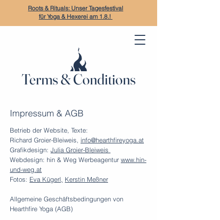
Roots & Rituals: Unser Tagesfestival
für Yoga & Hexerei am 1.8.!
Terms & Conditions
Impressum & AGB
Betrieb der Website, Texte:
Richard Groier-Bleiweis,
info@hearthfireyoga.at
Grafikdesign:
Julia Groier-Bleiweis
Webdesign: hin & Weg Werbeagentur
www.hin-
und-weg.at
Fotos:
Eva Kügerl,
Kerstin Meßner
Allgemeine Geschäftsbedingungen von
Hearthfire Yoga (AGB)